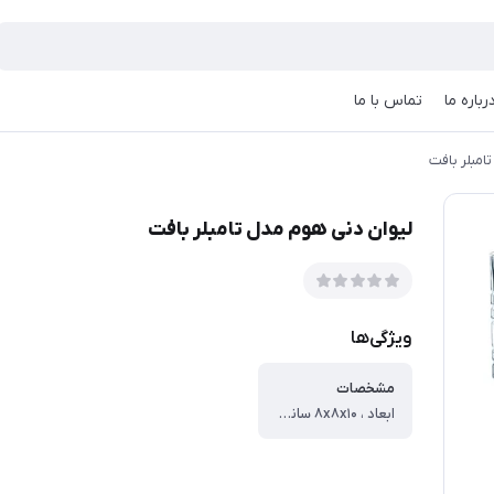
رباره ما
تماس با ما
امبلر بافت
لیوان دنی هوم مدل تامبلر بافت
ویژگی‌ها
مشخصات
ابعاد ، ۸x۸x۱۰ سانتی‌متر ، وزن ، ۲۵۰ گرم ، جنس ، بلور ، تعداد تکه ، یک دست (شش عدد) ، سایر توضیحات ، جنس: شیشه کریستال بدون سرب ظرفیت: ۳۰۰ میلی لیتر ابعاد: H: ۱۰.۲ سانتی متر، قطر. ۸.۲ سانتی متر