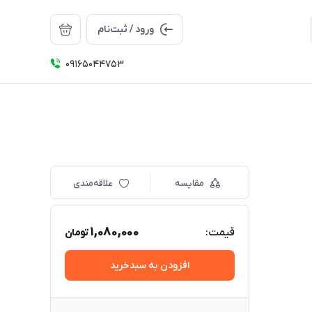
ورود / ثبت‌نام
09165044753
مقایسه
علاقه‌مندی
1,080,000
قیمت:
تومان
افزودن به سبدخرید