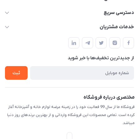
09165044753
دسترسی سریع
f.davoodi98@yahoo.com
حساب کاربری
خدمات مشتریان
امیدیه - پردیس - کوچه سوم
مجله فروشگاه
قوانین و مقررات
لیست محصولات
حریم خصوصی
درباره ما
از جدید‌ترین تخفیف‌ها با‌ خبر شوید
راهنما
تماس با ما
ثبت
مختصری درباره فروشگاه
فروشگاه ما از سال 99 فعالیت خود را در زمینه عرضه لوازم خانه و آشپزخانه آغاز
کرده است .تمامی محصولات این فروشگاه وارداتی و از بهترین برندهای روز دنیا
میباشد.