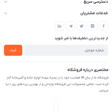
09165044753
دسترسی سریع
f.davoodi98@yahoo.com
حساب کاربری
خدمات مشتریان
امیدیه - پردیس - کوچه سوم
مجله فروشگاه
قوانین و مقررات
لیست محصولات
حریم خصوصی
درباره ما
از جدید‌ترین تخفیف‌ها با‌ خبر شوید
راهنما
تماس با ما
ثبت
مختصری درباره فروشگاه
فروشگاه ما از سال 99 فعالیت خود را در زمینه عرضه لوازم خانه و آشپزخانه آغاز
کرده است .تمامی محصولات این فروشگاه وارداتی و از بهترین برندهای روز دنیا
میباشد.