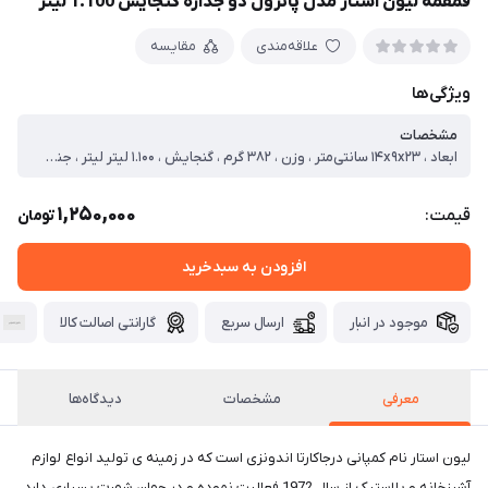
قمقمه لیون استار مدل پاترول دو جداره گنجایش 1.100 لیتر
علاقه‌مندی
مقایسه
ویژگی‌ها
مشخصات
ابعاد ، ۱۴x۹x۲۳ سانتی‌متر ، وزن ، ۳۸۲ گرم ، گنجایش ، ۱.۱۰۰ لیتر لیتر ، جنس ، پلاستیک ، شامل ، دستگیره ، نحوه خروج نوشیدنی ، ضامنی ، نوع دهانه ، پیچی ، نوع عایق حرارتی ، پلاستیک
1,250,000
قیمت:
تومان
افزودن به سبدخرید
موجود در انبار
ارسال سریع
گارانتی اصالت کالا
معرفی
مشخصات
دیدگاه‌ها
لیون استار نام کمپانی درجاکارتا اندونزی است که در زمینه ی تولید انواع لوازم
آشپزخانه و پلاستیک از سال 1972 فعالیت نموده و در جهان شهرت بسیاری دارد‏.‏