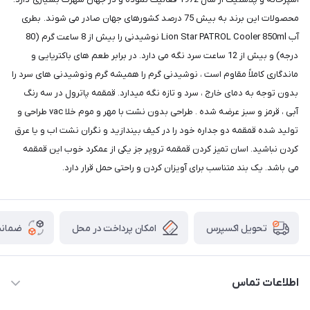
محصولات این برند به بیش 75 درصد کشورهای جهان صادر می شوند‏.‏ بطری
آب Lion Star PATROL Cooler 850ml نوشیدنی را بیش از 8 ساعت گرم (80
درجه) و بیش از 12 ساعت سرد نگه می دارد. در برابر طعم های باکتریایی و
ماندگاری کاملاً مقاوم است ، نوشیدنی گرم را همیشه گرم ونوشیدنی های سرد را
بدون توجه به دمای خارج ، سرد و تازه نگه میدارد. قمقمه پاترول در سه رنگ
آبی ، قرمز و سبز عرضه شده . طراحی بدون نشت با مهر و موم خلا vac طراحی و
تولید شده قمقمه دو جداره خود را در کیف بیندازید و نگران نشت اب و یا عرق
کردن نباشید. اسان تمیز کردن قمقمه تروپر جز یکی از عمکرد خوب این قمقمه
می باشد. یک بند متناسب برای آویزان کردن و راحتی حمل قرار دارد.
امکان پرداخت در محل
ضمانت
تحویل اکسپرس
اطلاعات تماس