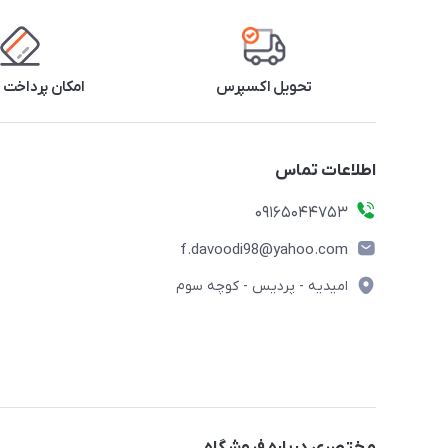
تحویل اکسپرس
امکان پرداخت 
اطلاعات تماس
09165044753
f.davoodi98@yahoo.com
امیدیه - پردیس - کوچه سوم