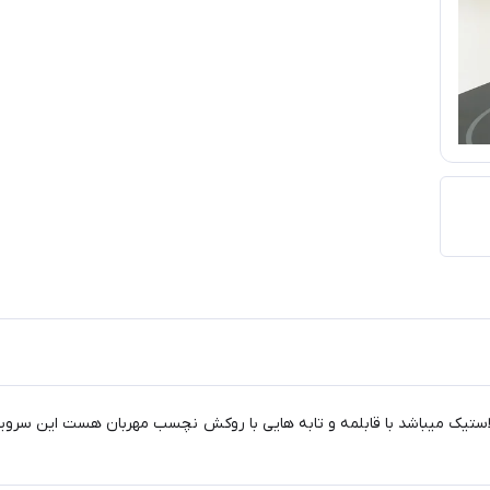
د با قابلمه و تابه هایی با روکش نچسب مهربان هست این سرویس شامل 5 پارچه ابزار پخت 