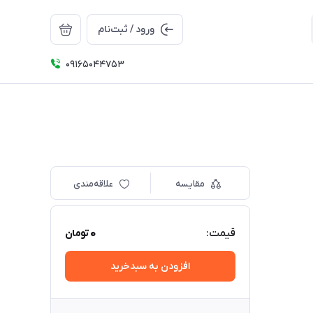
ورود / ثبت‌نام
09165044753
مقایسه
علاقه‌مندی
0
قیمت:
تومان
افزودن به سبدخرید