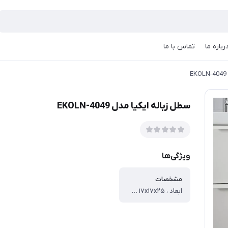
رباره ما
تماس با ما
سطل زباله ایکیا مدل EKOLN-4049
ویژگی‌ها
مشخصات
ابعاد ، ۱۷x۱۷x۲۵ سانتی‌متر ، وزن ، ۷۰۰ گرم ، جنس ، سرامیک ، گنجایش ، ۳ لیتر ، مناسب برای ، حمام ، سرویس بهداشتی ، آشپزخانه ، سایر توضیحات ، جنس داخل سطل از پلاستیک و دور سطل بیرونی سرامیک و درب آن استیل می باشد