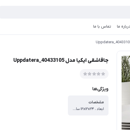
رباره ما
تماس با ما
جاقاشقی ایکیا مدل Uppdatera_40433105
ویژگی‌ها
مشخصات
ابعاد ، ۱۲x۱۲x۲۴ سانتی‌متر ، وزن ، ۴۰۰ گرم ، ابعاد بسته‌بندی ، ۱۴x۱۴x۱۴ سانتی‌متر ، جنس ، استیل ، سایر توضیحات ، ۴ محفظه برای مرتب کردن کارد و چنگال جعبه کارد و چنگال را داخل یک کشو قرار دهید یا آن را نزدیک روی میز کار قرار دهید. به عنوان مثال هنگام چیدن میز، دسته حرکت در اطراف را آسان می کند. با دیگر محصولات این نام تجاری UPPDATERA ترکیب می شود. طراح S Fager/F Cayoette طول : ۱۲ سانتی متر عرض : ۱۲ سانتی متر ارتفاع : ۲۴. سانتی متر