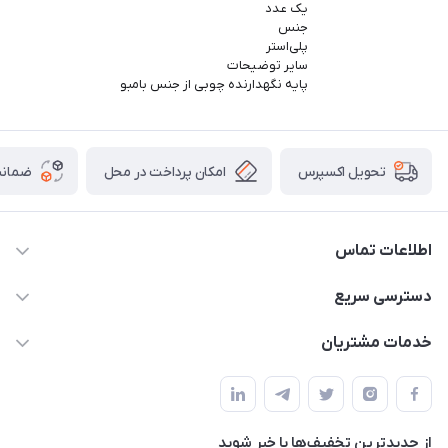
یک عدد
جنس
پلی‌استر
سایر توضیحات
پایه نگهدارنده چوبی از جنس بامبو
امکان پرداخت در محل
ضمانت
تحویل اکسپرس
اطلاعات تماس
09165044753
دسترسی سریع
f.davoodi98@yahoo.com
حساب کاربری
خدمات مشتریان
امیدیه - پردیس - کوچه سوم
مجله فروشگاه
قوانین و مقررات
لیست محصولات
حریم خصوصی
درباره ما
از جدید‌ترین تخفیف‌ها با‌ خبر شوید