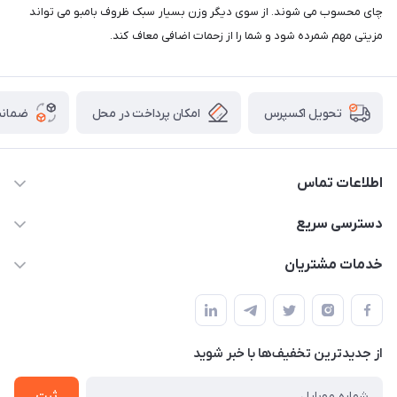
چای محسوب می شوند. از سوی دیگر وزن بسیار سبک ظروف بامبو می تواند
مزیتی مهم شمرده شود و شما را از زحمات اضافی معاف کند.
امکان پرداخت در محل
ضمانت
تحویل اکسپرس
اطلاعات تماس
09165044753
دسترسی سریع
f.davoodi98@yahoo.com
حساب کاربری
خدمات مشتریان
امیدیه - پردیس - کوچه سوم
مجله فروشگاه
قوانین و مقررات
لیست محصولات
حریم خصوصی
درباره ما
از جدید‌ترین تخفیف‌ها با‌ خبر شوید
راهنما
تماس با ما
ثبت